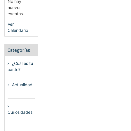
No hay
nuevos
eventos.
Ver
Calendario
Categorías
¿Cuál es tu
canto?
(6)
Actualidad
(80)
Curiosidades
(23)