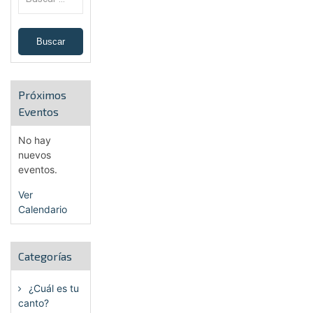
Próximos
Eventos
No hay
nuevos
eventos.
Ver
Calendario
Categorías
¿Cuál es tu
canto?
(6)