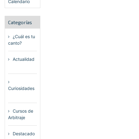
Calendario
Categorías
¿Cuál es tu
canto?
(6)
Actualidad
(80)
Curiosidades
(23)
Cursos de
Arbitraje
(33)
Destacado