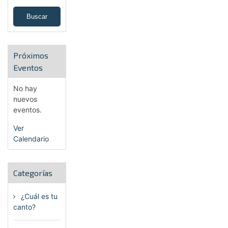
Próximos
Eventos
No hay
nuevos
eventos.
Ver
Calendario
Categorías
¿Cuál es tu
canto?
(6)