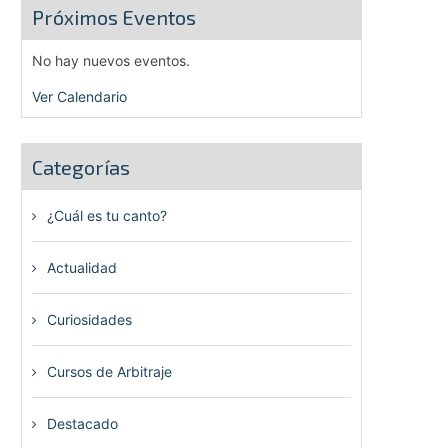
Próximos Eventos
No hay nuevos eventos.
Ver Calendario
Categorías
¿Cuál es tu canto?
(6)
Actualidad
(80)
Curiosidades
(23)
Cursos de Arbitraje
(33)
Destacado
(72)