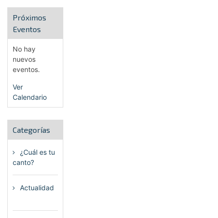
Próximos
Eventos
No hay
nuevos
eventos.
Ver
Calendario
Categorías
¿Cuál es tu
canto?
(6)
Actualidad
(80)