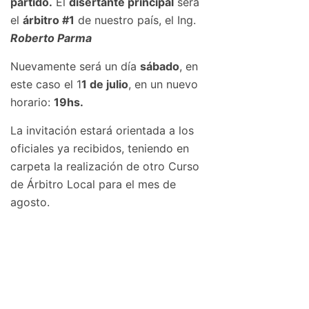
partido.
El
disertante principal
será
el
árbitro #1
de nuestro país, el Ing.
R
o
berto Parma
Nuevamente será un día
sábado
, en
este caso el 1
1 de julio
, en un nuevo
horario:
19hs.
La invitación estará orientada a los
oficiales ya recibidos, teniendo en
carpeta la realización de otro Curso
de Árbitro Local para el mes de
agosto.