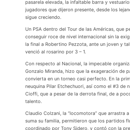
pasarela elevada, la infaltable barra y vestuar
jugadores que dijeron presente, desde los leja
sigue creciendo.
Un PSA dentro del Tour de las Américas, que pe
conseguir roce de nivel internacional sin la exi
la final a Robertino Pezzota, ante un joven y t
venció al rosarino por 3 – 1.
Con respecto al Nacional, la impecable organi
Gonzalo Miranda, hizo que la exageración de pa
convierta en un torneo casi perfecto. En la prim
neuquina Pilar Etchechuori, así como el #3 de 
Cioffi, que a pesar de la derrota final, de a p
talento.
Claudio Colzani, la “locomotora” que arrastra a
suma su familia, permitieron que los partidos f
coordinado por Tony Sidero, y contó con la pre