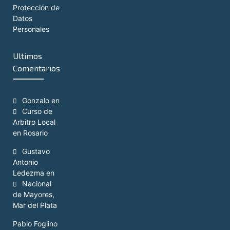
Protección de
CD:
Datos
Personales
CNE:
CL:
Ultimos
Comentarios
EN:
TL:
Gonzalo
en
TN:
Curso de
Arbitro Local
WSF:
en Rosario
Gustavo
Antonio
Ledezma
en
Nacional
de Mayores,
Mar del Plata
Pablo Foglino