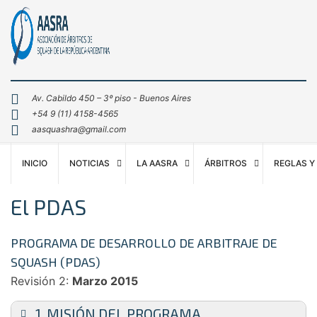
Av. Cabildo 450 – 3º piso - Buenos Aires
+54 9 (11) 4158-4565
aasquashra@gmail.com
INICIO
NOTICIAS
LA AASRA
ÁRBITROS
REGLAS Y
El PDAS
PROGRAMA DE DESARROLLO DE ARBITRAJE DE
SQUASH (PDAS)
Revisión 2:
Marzo 2015
1. MISIÓN DEL PROGRAMA