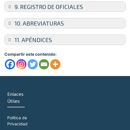
9. REGISTRO DE OFICIALES
10. ABREVIATURAS
AASR:
11. APÉNDICES
AG:
Compartir este contenido:
AL:
AN:
AR:
Enlaces
AWSF:
Útiles
CA:
CAAS:
Política de
Privacidad