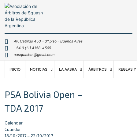
Av. Cabildo 450 – 3º piso - Buenos Aires
+54 9 (11) 4158-4565
aasquashra@gmail.com
INICIO
NOTICIAS
LA AASRA
ÁRBITROS
REGLAS Y
PSA Bolivia Open –
TDA 2017
Calendar
Cuando:
18/10/2017 – 22/10/2017