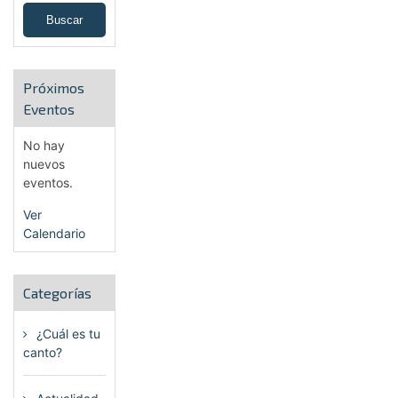
Próximos
Eventos
No hay
nuevos
eventos.
Ver
Calendario
Categorías
¿Cuál es tu
canto?
(6)